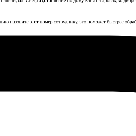
е спальни,зал. Свет,газ,отопление по дому Баня на дровах,во дв
ию назовите этот номер сотруднику, это поможет быстрее обраб