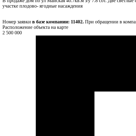
В продаже дом по ул Майская 40.7кв.м з/у 7.8 сот. Две светлы
участке плодово- ягодные насаждения
Номер заявки
в базе компании: 11402.
При обращении в компан
Расположение объекта на карте
2 500 000