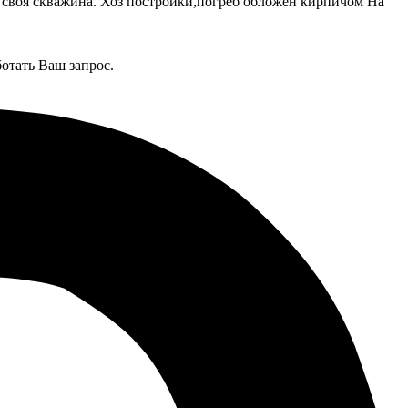
оре своя скважина. Хоз постройки,погреб обложен кирпичом На
отать Ваш запрос.